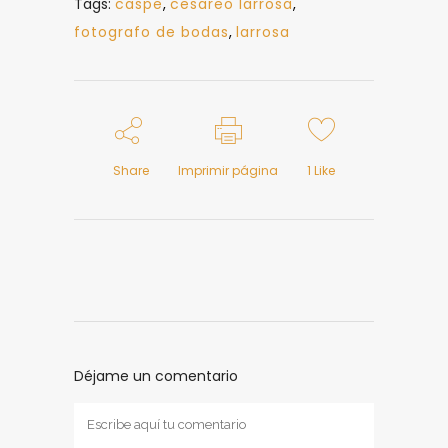
Tags:
caspe
,
cesareo larrosa
,
fotografo de bodas
,
larrosa
Share
Imprimir página
1
Like
Déjame un comentario