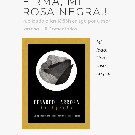
FIRMA, MI
ROSA NEGRA!!
Publicado a las 18:56h
en
Ego
por
Cesar
Larrosa
0 Comentarios
Mi
logo.
Una
rosa
negra,