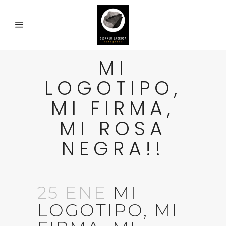
MI
LOGOTIPO,
MI FIRMA,
MI ROSA
NEGRA!!
25 ENE
MI
LOGOTIPO, MI