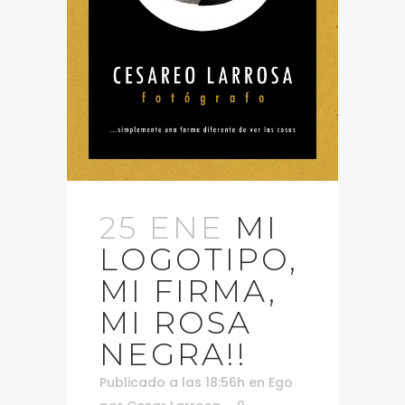
25 ENE
MI
LOGOTIPO,
MI FIRMA,
MI ROSA
NEGRA!!
Publicado a las 18:56h
en
Ego