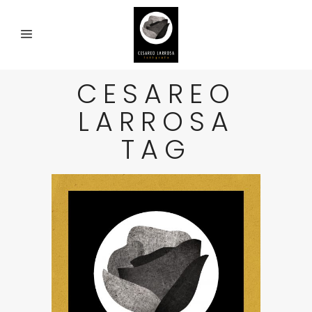
CESAREO
LARROSA
TAG