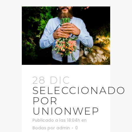
28 DIC
SELECCIONADO
POR
UNIONWEP
Publicado a las 18:04h
en
Bodas
por
admin
0