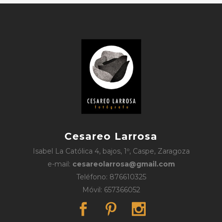
Cesareo Larrosa
Isabel La Católica 4, bajos, 1º, Caspe, Zaragoza
e-mail:
cesareolarrosa@gmail.com
Teléfono: 876610325
Móvil: 657366052