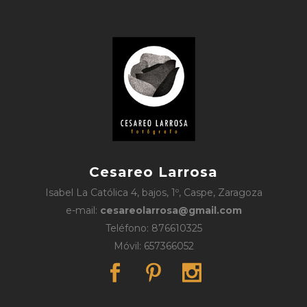
Cesareo Larrosa
Isabel La Católica 4, bajos, 1º, Caspe, Zaragoza
e-mail:
cesareolarrosa@gmail.com
Teléfono: 876610325
Móvil: 657366052