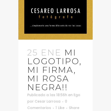
25 ENE
MI
LOGOTIPO,
MI FIRMA,
MI ROSA
NEGRA!!
Publicado a las 18:56h
en
Ego
por
Cesar Larrosa
0
Comentarios
1
Like
Share