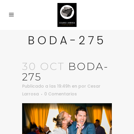
BODA-275
30 OCT
BODA-
275
Publicado a las 19:49h
en
por
Cesar
Larrosa
0 Comentarios