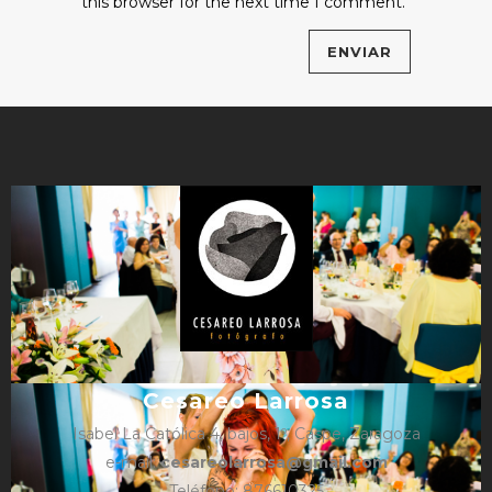
this browser for the next time I comment.
Cesareo Larrosa
Isabel La Católica 4, bajos, 1º, Caspe, Zaragoza
e-mail:
cesareolarrosa@gmail.com
Teléfono: 876610325