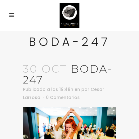
BODA-247
30 OCT
BODA-
247
Publicado a las 19:48h
en
por
Cesar
Larrosa
0 Comentarios