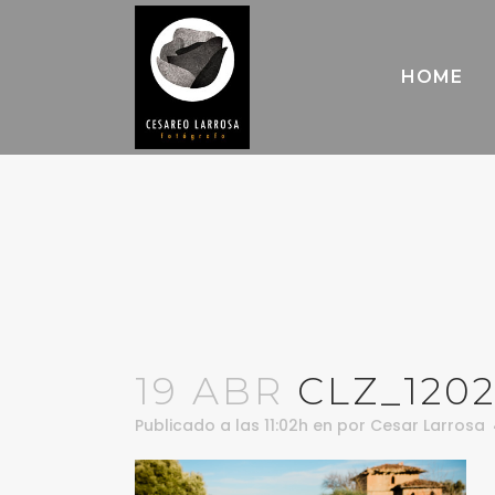
HOME
19 ABR
CLZ_120
Publicado a las 11:02h
en
por
Cesar Larrosa