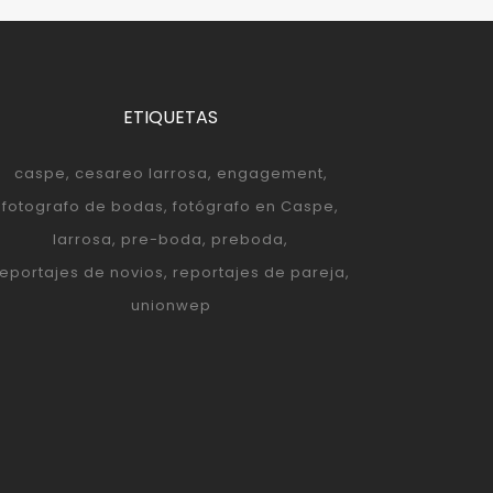
ETIQUETAS
caspe
cesareo larrosa
engagement
fotografo de bodas
fotógrafo en Caspe
larrosa
pre-boda
preboda
reportajes de novios
reportajes de pareja
unionwep