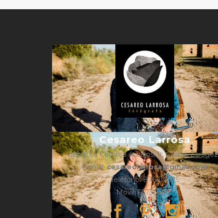
Cesareo Larrosa
Isabel La Católica 4, bajos, 1º, Caspe, Zarago
e-mail:
cesareolarrosa@gmail.com
Teléfono: 876610325
Móvil: 657366052