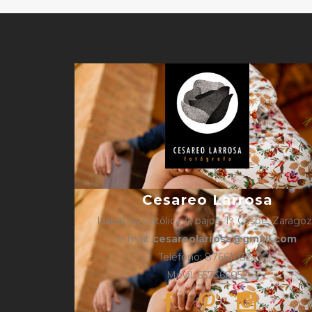
Cesareo Larrosa
Isabel La Católica 4, bajos, 1º, Caspe, Zarago
e-mail:
cesareolarrosa@gmail.com
Teléfono: 876610325
Móvil: 657366052