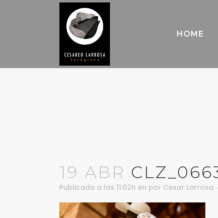
HOME
19 ABR
CLZ_066
Publicado a las 11:02h
en
por
Cesar Larrosa