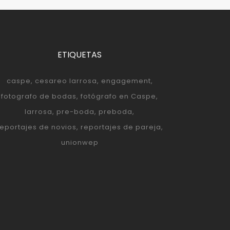
ETIQUETAS
caspe
cesareo larrosa
engagement
fotografo de bodas
fotógrafo en Caspe
larrosa
pre-boda
preboda
reportajes de novios
reportajes de pareja
unionwep