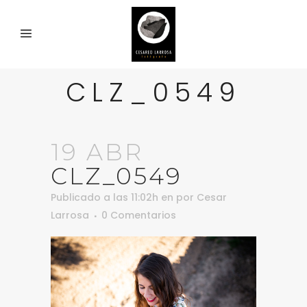
CLZ_0549
19 ABR
CLZ_0549
Publicado a las 11:02h
en
por
Cesar
Larrosa
0 Comentarios