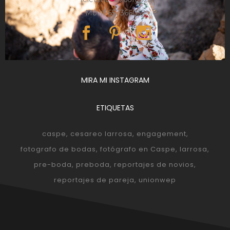
Móvil: 657366052
MIRA MI INSTAGRAM
ETIQUETAS
caspe
cesareo larrosa
engagement
fotografo de bodas
fotógrafo en Caspe
larrosa
pre-boda
preboda
reportajes de novios
reportajes de pareja
unionwep