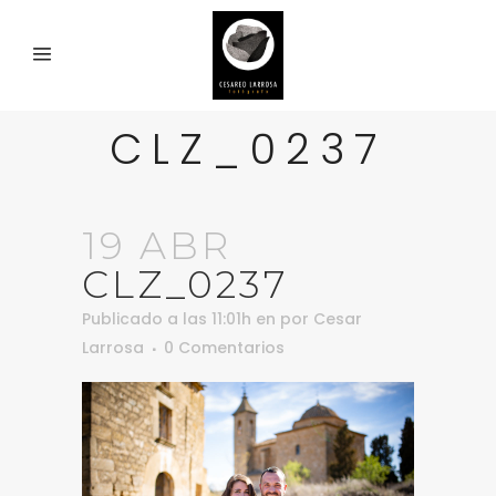
CLZ_0237
19 ABR
CLZ_0237
Publicado a las 11:01h
en
por
Cesar
Larrosa
0 Comentarios