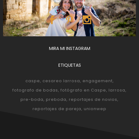
Móvil: 657366052
MIRA MI INSTAGRAM
ETIQUETAS
caspe
cesareo larrosa
engagement
fotografo de bodas
fotógrafo en Caspe
larrosa
pre-boda
preboda
reportajes de novios
reportajes de pareja
unionwep