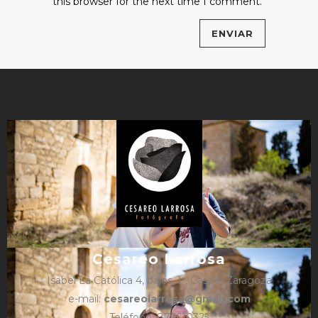
this browser for the next time I comment.
Cesareo Larrosa
Isabel La Católica 4, bajos, 1º, Caspe, Zaragoza
e-mail:
cesareolarrosa@gmail.com
Teléfono: 876610325