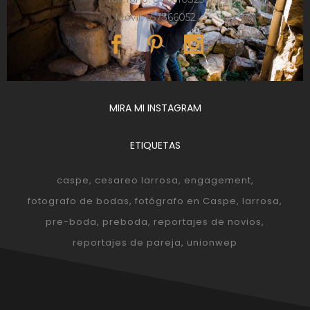
Móvil: 657366052
MIRA MI INSTAGRAM
ETIQUETAS
caspe
cesareo larrosa
engagement
fotografo de bodas
fotógrafo en Caspe
larrosa
pre-boda
preboda
reportajes de novios
reportajes de pareja
unionwep