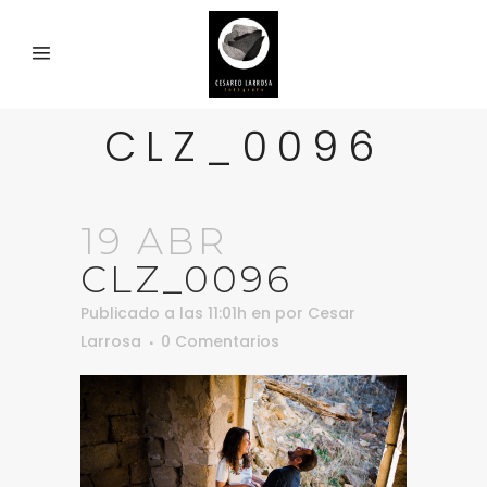
CLZ_0096
19 ABR
CLZ_0096
Publicado a las 11:01h
en
por
Cesar
Larrosa
0 Comentarios