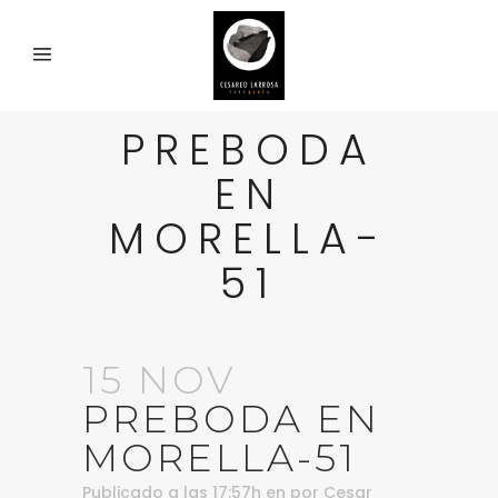
PREBODA
EN
MORELLA-
51
15 NOV
PREBODA EN
MORELLA-51
Publicado a las 17:57h
en
por
Cesar