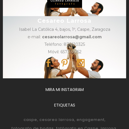
Cesareo Larrosa
Isabel La Católica 4, bajos, 1º, Caspe, Zaragoza
e-mail:
cesareolarrosa@gmail.com
Teléfono: 876610325
Móvil: 657366052
MIRA MI INSTAGRAM
ETIQUETAS
caspe
cesareo larrosa
engagement
fotografo de bodas
fotógrafo en Caspe
larrosa