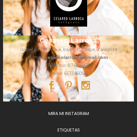
Cesareo Larrosa
Isabel La Católica 4, bajos, 1º, Caspe, Zaragoza
e-mail:
cesareolarrosa@gmail.com
Teléfono: 876610325
Móvil: 657366052
MIRA MI INSTAGRAM
ETIQUETAS