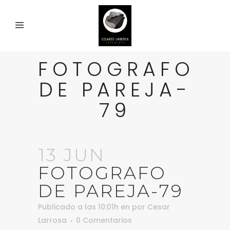
FOTOGRAFO
DE PAREJA-
79
13 JUN
FOTOGRAFO
DE PAREJA-79
Publicado a las 10:01h
en
por
Cesar
Larrosa
0 Comentarios