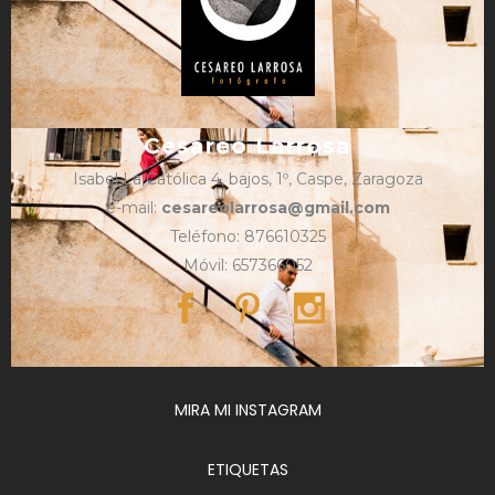
Cesareo Larrosa
Isabel La Católica 4, bajos, 1º, Caspe, Zaragoza
e-mail:
cesareolarrosa@gmail.com
Teléfono: 876610325
Móvil: 657366052
MIRA MI INSTAGRAM
ETIQUETAS