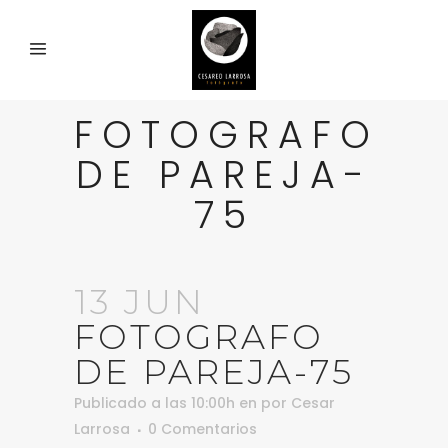
FOTOGRAFO
DE PAREJA-
75
13 JUN
FOTOGRAFO
DE PAREJA-75
Publicado a las 10:00h
en
por
Cesar
Larrosa
0 Comentarios