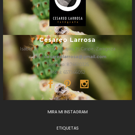
Cesareo Larrosa
Isabel La Católica 4, bajos, 1º, Caspe, Zaragoza
e-mail:
cesareolarrosa@gmail.com
Teléfono: 876610325
Móvil: 657366052
MIRA MI INSTAGRAM
ETIQUETAS