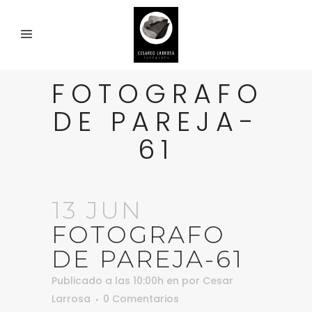
FOTOGRAFO
DE PAREJA-
61
13 JUN
FOTOGRAFO
DE PAREJA-61
Publicado a las 10:00h
en
por
Cesar
Larrosa
0 Comentarios