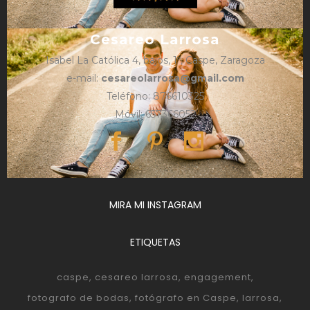
Cesareo Larrosa
Isabel La Católica 4, bajos, 1º, Caspe, Zaragoza
e-mail:
cesareolarrosa@gmail.com
Teléfono: 876610325
Móvil: 657366052
MIRA MI INSTAGRAM
ETIQUETAS
caspe
cesareo larrosa
engagement
fotografo de bodas
fotógrafo en Caspe
larrosa