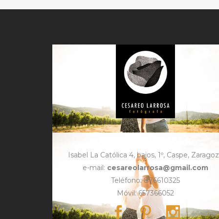
Cesareo Larrosa
Isabel La Católica 4, bajos, 1º, Caspe, Zarago
e-mail:
cesareolarrosa@gmail.com
Teléfono: 876610325
Móvil: 657366052