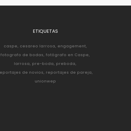
ETIQUETAS
caspe
cesareo larrosa
engagement
fotografo de bodas
fotógrafo en Caspe
larrosa
pre-boda
preboda
reportajes de novios
reportajes de pareja
unionwep