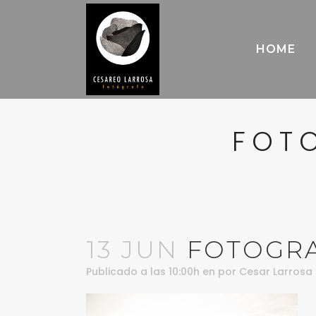
HOME
FOT
13 JUN
FOTOGRA
Publicado a las 10:00h
en
por
Cesar Larrosa