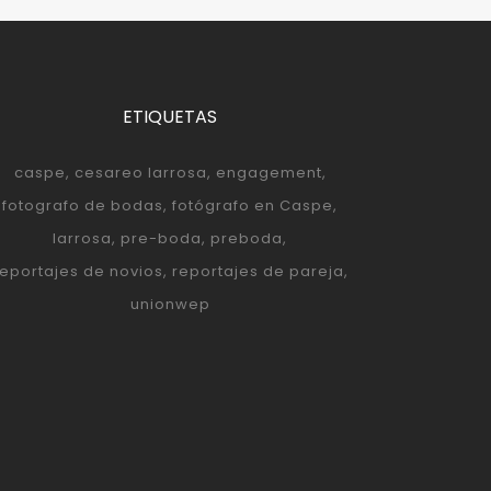
ETIQUETAS
caspe
cesareo larrosa
engagement
fotografo de bodas
fotógrafo en Caspe
larrosa
pre-boda
preboda
reportajes de novios
reportajes de pareja
unionwep