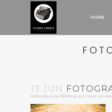
HOME
FOT
13 JUN
FOTOGRA
Publicado a las 09:59h
en
por
Cesar Larrosa