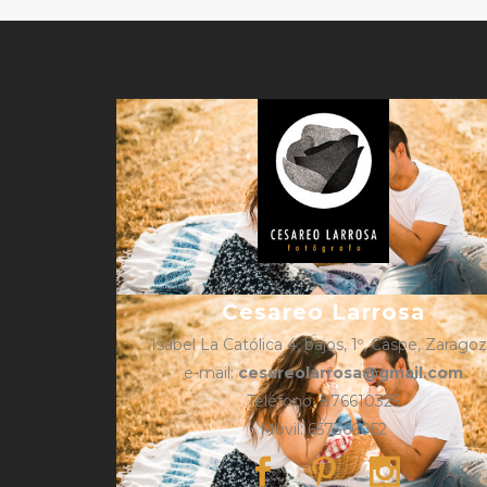
Cesareo Larrosa
Isabel La Católica 4, bajos, 1º, Caspe, Zarago
e-mail:
cesareolarrosa@gmail.com
Teléfono: 876610325
Móvil: 657366052