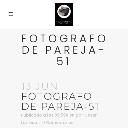
FOTOGRAFO
DE PAREJA-
51
13 JUN
FOTOGRAFO
DE PAREJA-51
Publicado a las 09:59h
en
por
Cesar
Larrosa
0 Comentarios