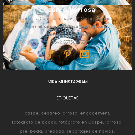
Cesareo Larrosa
Isabel La Católica 4, bajos, 1º, Caspe, Zaragoza
e-mail:
cesareolarrosa@gmail.com
Teléfono: 876610325
Móvil: 657366052
MIRA MI INSTAGRAM
ETIQUETAS
caspe
cesareo larrosa
engagement
fotografo de bodas
fotógrafo en Caspe
larrosa
pre-boda
preboda
reportajes de novios