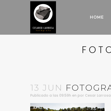
HOME
FOT
13 JUN
FOTOGRA
Publicado a las 09:59h
en
por
Cesar Larrosa