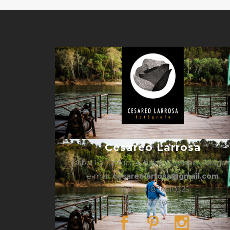
Cesareo Larrosa
Isabel La Católica 4, bajos, 1º, Caspe, Zarago
e-mail:
cesareolarrosa@gmail.com
Teléfono: 876610325
Móvil: 657366052