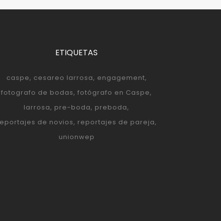
ETIQUETAS
caspe
cesareo larrosa
engagement
fotografo de bodas
fotógrafo en Caspe
larrosa
pre-boda
preboda
reportajes de novios
reportajes de pareja
unionwep