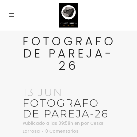
FOTOGRAFO
DE PAREJA-
26
13 JUN
FOTOGRAFO
DE PAREJA-26
Publicado a las 09:58h
en
por
Cesar
Larrosa
0 Comentarios