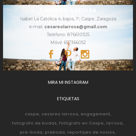
Cesareo Larrosa
Isabel La Católica 4, bajos, 1º, Caspe, Zaragoza
e-mail:
cesareolarrosa@gmail.com
Teléfono: 876610325
Móvil: 657366052
MIRA MI INSTAGRAM
ETIQUETAS
caspe
cesareo larrosa
engagement
fotografo de bodas
fotógrafo en Caspe
larrosa
pre-boda
preboda
reportajes de novios