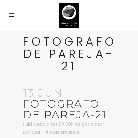
FOTOGRAFO
DE PAREJA-
21
13 JUN
FOTOGRAFO
DE PAREJA-21
Publicado a las 09:58h
en
por
Cesar
Larrosa
0 Comentarios