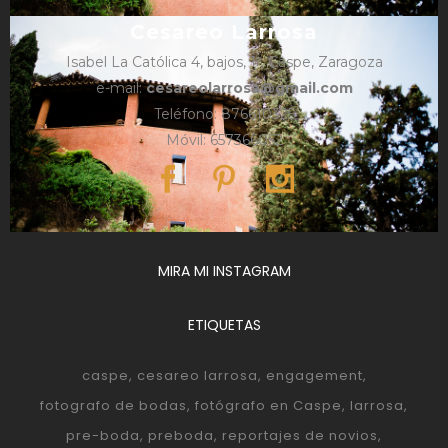
Cesareo Larrosa
Isabel La Católica 4, bajos, 1º, Caspe, Zaragoza
e-mail:
cesareolarrosa@gmail.com
Teléfono: 876610325
Móvil: 657366052
MIRA MI INSTAGRAM
ETIQUETAS
caspe
cesareo larrosa
engagement
fotografo de bodas
fotógrafo en Caspe
larrosa
pre-boda
preboda
reportajes de novios