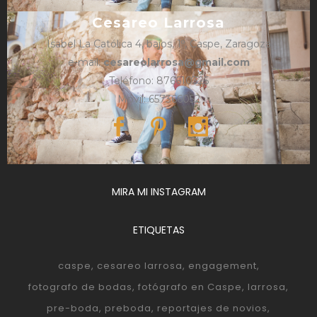
Cesareo Larrosa
Isabel La Católica 4, bajos, 1º, Caspe, Zaragoza
e-mail:
cesareolarrosa@gmail.com
Teléfono: 876610325
Móvil: 657366052
MIRA MI INSTAGRAM
ETIQUETAS
caspe
cesareo larrosa
engagement
fotografo de bodas
fotógrafo en Caspe
larrosa
pre-boda
preboda
reportajes de novios