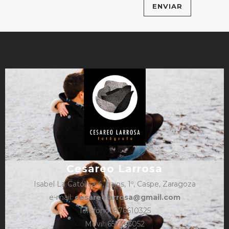
Cesareo Larrosa
Isabel La Católica 4, bajos, 1º, Caspe, Zaragoza
e-mail:
cesareolarrosa@gmail.com
Teléfono: 876610325
Móvil: 657366052