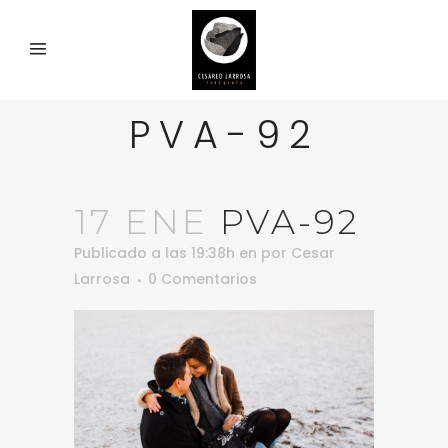
PVA-92
17 ENE
PVA-92
Publicado a las 19:38h
en
por
Cesar
Larrosa
0 Comentarios