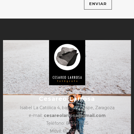
Cesareo Larrosa
Isabel La Católica 4, bajos, 1º, Caspe, Zaragoza
e-mail:
cesareolarrosa@gmail.com
Teléfono: 876610325
Móvil: 657366052