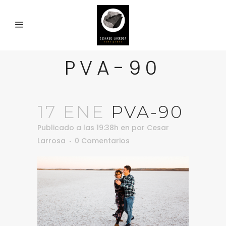
PVA-90
17 ENE
PVA-90
Publicado a las 19:38h
en
por
Cesar
Larrosa
0 Comentarios