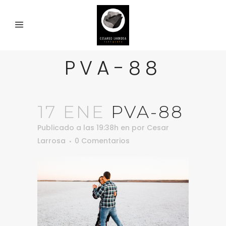
PVA-88
17 ENE
PVA-88
Publicado a las 19:38h
en
por
Cesar
Larrosa
0 Comentarios