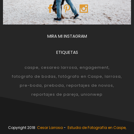
MIRA MI INSTAGRAM
ETIQUETAS
caspe
cesareo larrosa
engagement
fotografo de bodas
fotógrafo en Caspe
larrosa
pre-boda
preboda
reportajes de novios
reportajes de pareja
unionwep
Copyright 2018
Cesar Larrosa
-
Estudio de Fotografía en Caspe,