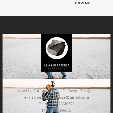
Cesareo Larrosa
Isabel La Católica 4, bajos, 1º, Caspe, Zaragoza
e-mail:
cesareolarrosa@gmail.com
Teléfono: 876610325
Móvil: 657366052