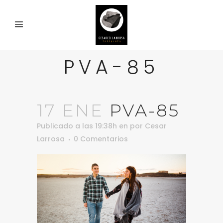
PVA-85
17 ENE
PVA-85
Publicado a las 19:38h
en
por
Cesar
Larrosa
0 Comentarios