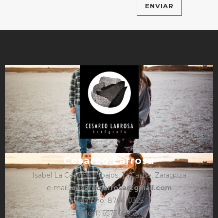
Cesareo Larrosa
Isabel La Católica 4, bajos, 1º, Caspe, Zaragoza
e-mail:
cesareolarrosa@gmail.com
Teléfono: 876610325
Móvil: 657366052