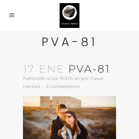
PVA-81
17 ENE
PVA-81
Publicado a las 19:37h
en
por
Cesar
Larrosa
0 Comentarios