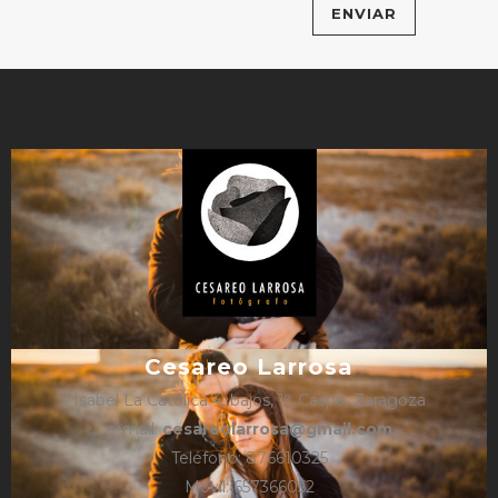
Cesareo Larrosa
Isabel La Católica 4, bajos, 1º, Caspe, Zaragoza
e-mail:
cesareolarrosa@gmail.com
Teléfono: 876610325
Móvil: 657366052