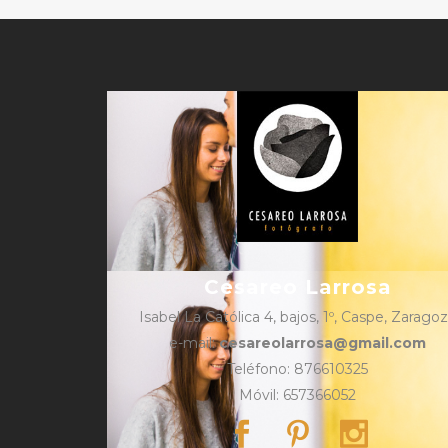
Cesareo Larrosa
Isabel La Católica 4, bajos, 1º, Caspe, Zarago
e-mail:
cesareolarrosa@gmail.com
Teléfono: 876610325
Móvil: 657366052