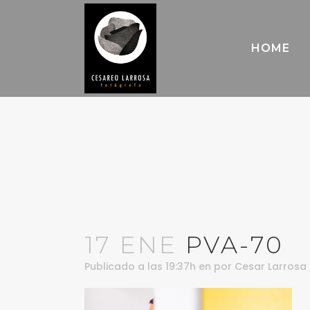
HOME
17 ENE
PVA-70
Publicado a las 19:37h
en
por
Cesar Larrosa