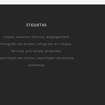
ETIQUETAS
caspe
cesareo larrosa
engagement
fotografo de bodas
fotógrafo en Caspe
larrosa
pre-boda
preboda
reportajes de novios
reportajes de pareja
unionwep