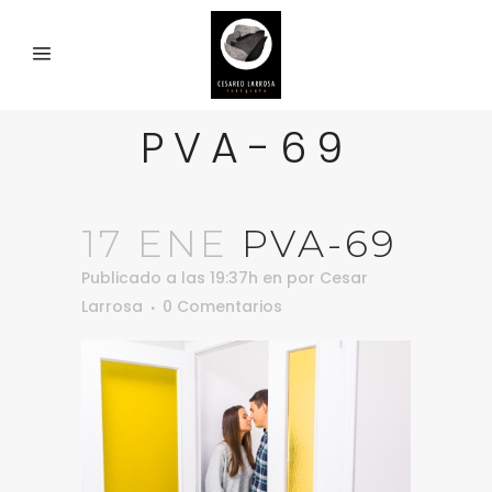
PVA-69
17 ENE
PVA-69
Publicado a las 19:37h
en
por
Cesar
Larrosa
0 Comentarios