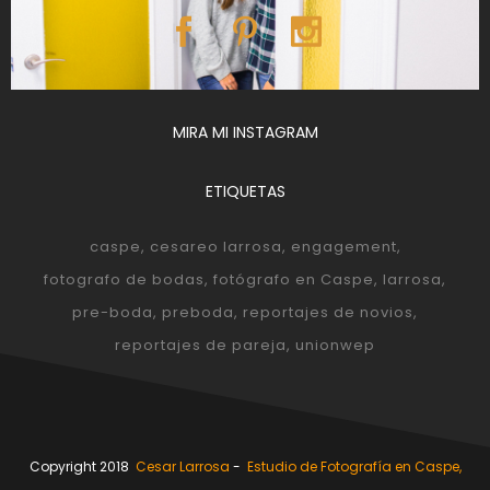
MIRA MI INSTAGRAM
ETIQUETAS
caspe
cesareo larrosa
engagement
fotografo de bodas
fotógrafo en Caspe
larrosa
pre-boda
preboda
reportajes de novios
reportajes de pareja
unionwep
Copyright 2018
Cesar Larrosa
-
Estudio de Fotografía en Caspe,