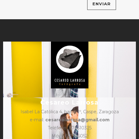
Cesareo Larrosa
Isabel La Católica 4, bajos, 1º, Caspe, Zaragoza
e-mail:
cesareolarrosa@gmail.com
Teléfono: 876610325
Móvil: 657366052