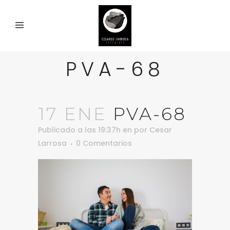
PVA-68
17 ENE
PVA-68
Publicado a las 19:37h
en
por
Cesar
Larrosa
0 Comentarios