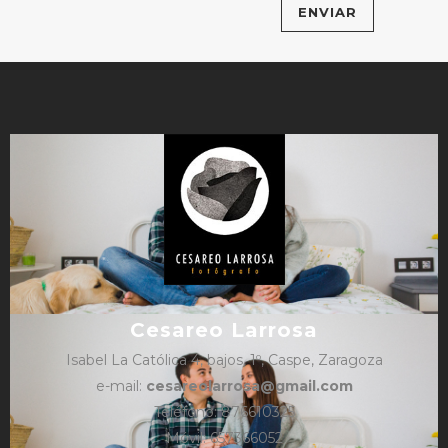
Cesareo Larrosa
Isabel La Católica 4, bajos, 1º, Caspe, Zaragoza
e-mail:
cesareolarrosa@gmail.com
Teléfono: 876610325
Móvil: 657366052