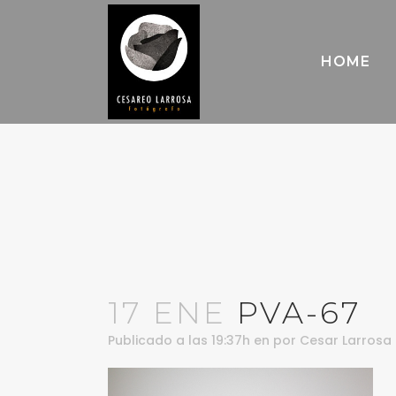
HOME
17 ENE
PVA-67
Publicado a las 19:37h
en
por
Cesar Larrosa