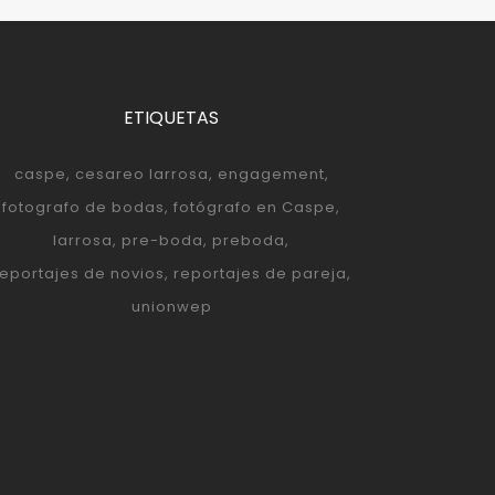
ETIQUETAS
caspe
cesareo larrosa
engagement
fotografo de bodas
fotógrafo en Caspe
larrosa
pre-boda
preboda
reportajes de novios
reportajes de pareja
unionwep