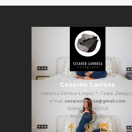
Cesareo Larrosa
Isabel La Católica 4, bajos, 1º, Caspe, Zarago
e-mail:
cesareolarrosa@gmail.com
Teléfono: 876610325
Móvil: 657366052