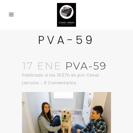
PVA-59
17 ENE
PVA-59
Publicado a las 19:37h
en
por
Cesar
Larrosa
0 Comentarios