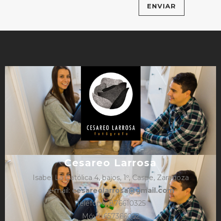
Cesareo Larrosa
Isabel La Católica 4, bajos, 1º, Caspe, Zaragoza
e-mail:
cesareolarrosa@gmail.com
Teléfono: 876610325
Móvil: 657366052