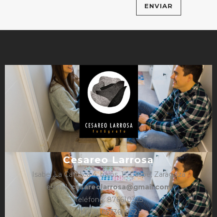
Cesareo Larrosa
Isabel La Católica 4, bajos, 1º, Caspe, Zaragoza
e-mail:
cesareolarrosa@gmail.com
Teléfono: 876610325
Móvil: 657366052