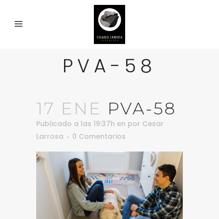
PVA-58
17 ENE
PVA-58
Publicado a las 19:37h
en
por
Cesar
Larrosa
0 Comentarios