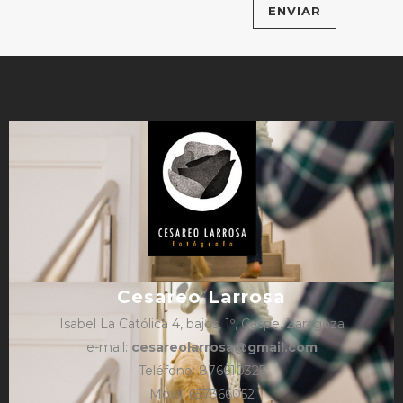
Cesareo Larrosa
Isabel La Católica 4, bajos, 1º, Caspe, Zaragoza
e-mail:
cesareolarrosa@gmail.com
Teléfono: 876610325
Móvil: 657366052