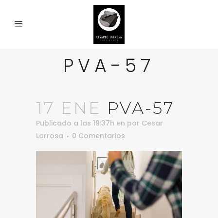
PVA-57
17 ENE
PVA-57
Publicado a las 19:37h
en
por
Cesar
Larrosa
0 Comentarios