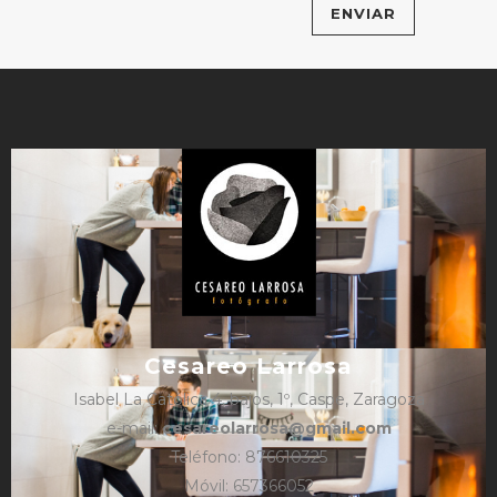
Cesareo Larrosa
Isabel La Católica 4, bajos, 1º, Caspe, Zaragoza
e-mail:
cesareolarrosa@gmail.com
Teléfono: 876610325
Móvil: 657366052