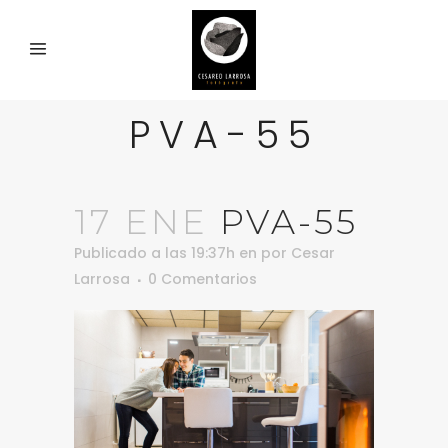
PVA-55
17 ENE
PVA-55
Publicado a las 19:37h
en
por
Cesar
Larrosa
0 Comentarios