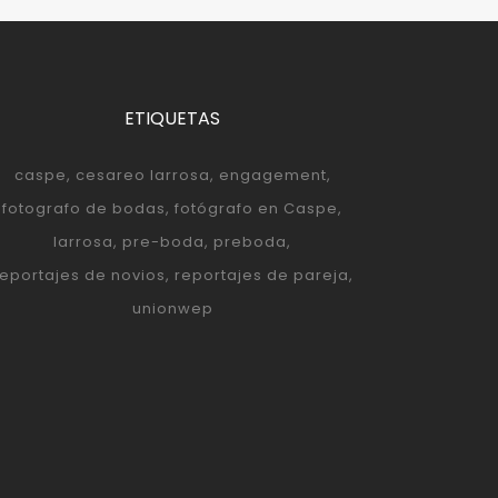
ETIQUETAS
caspe
cesareo larrosa
engagement
fotografo de bodas
fotógrafo en Caspe
larrosa
pre-boda
preboda
reportajes de novios
reportajes de pareja
unionwep