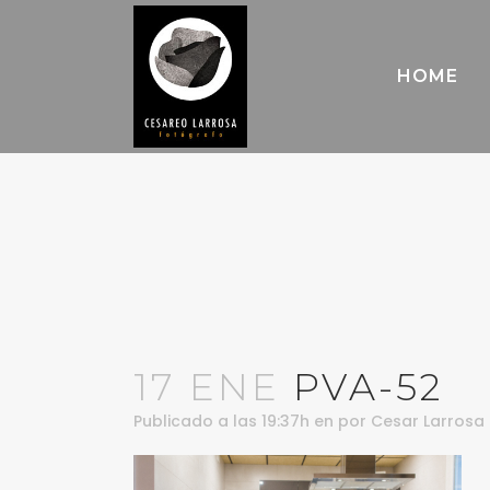
HOME
17 ENE
PVA-52
Publicado a las 19:37h
en
por
Cesar Larrosa