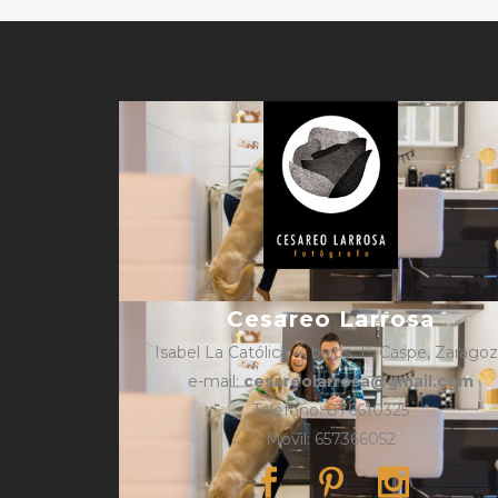
Cesareo Larrosa
Isabel La Católica 4, bajos, 1º, Caspe, Zarago
e-mail:
cesareolarrosa@gmail.com
Teléfono: 876610325
Móvil: 657366052