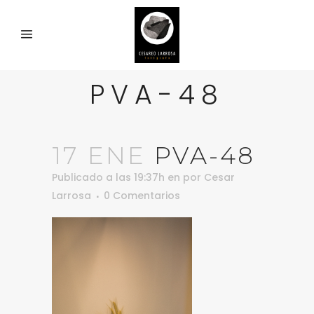
PVA-48
17 ENE
PVA-48
Publicado a las 19:37h
en
por
Cesar
Larrosa
0 Comentarios