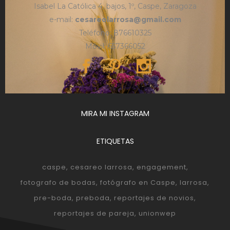
Isabel La Católica 4, bajos, 1º, Caspe, Zaragoza
e-mail:
cesareolarrosa@gmail.com
Teléfono: 876610325
Móvil: 657366052
MIRA MI INSTAGRAM
ETIQUETAS
caspe
cesareo larrosa
engagement
fotografo de bodas
fotógrafo en Caspe
larrosa
pre-boda
preboda
reportajes de novios
reportajes de pareja
unionwep