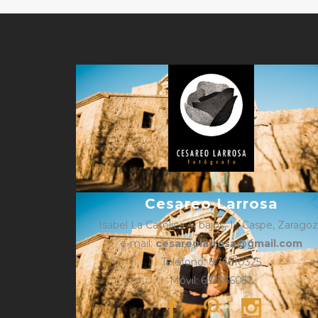
Cesareo Larrosa
Isabel La Católica 4, bajos, 1º, Caspe, Zarago
e-mail:
cesareolarrosa@gmail.com
Teléfono: 876610325
Móvil: 657366052