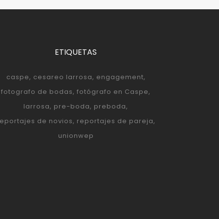
ETIQUETAS
caspe
cesareo larrosa
engagement
fotografo de bodas
fotógrafo en Caspe
larrosa
pre-boda
preboda
reportajes de novios
reportajes de pareja
unionwep