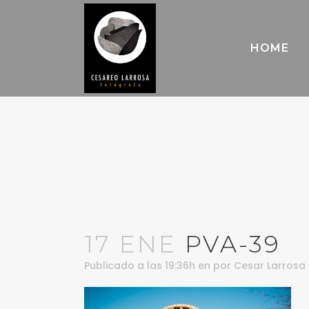
HOME
17 ENE
PVA-39
Publicado a las 19:36h
en
por
Cesar Larrosa