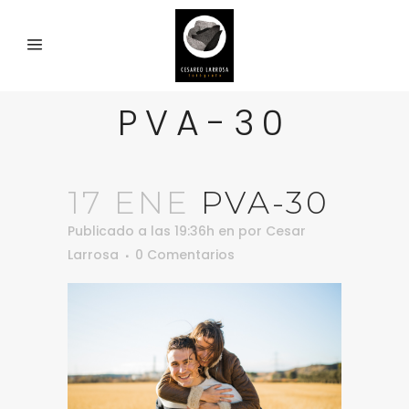
PVA-30
17 ENE
PVA-30
Publicado a las 19:36h
en
por
Cesar
Larrosa
0 Comentarios