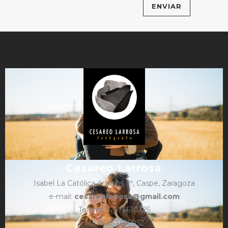
Cesareo Larrosa
Isabel La Católica 4, bajos, 1º, Caspe, Zaragoza
e-mail:
cesareolarrosa@gmail.com
Teléfono: 876610325
Móvil: 657366052