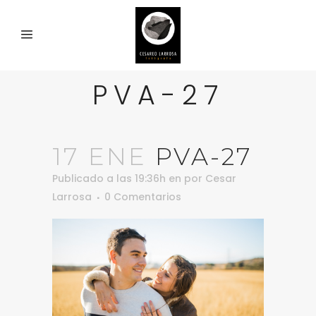
PVA-27
17 ENE
PVA-27
Publicado a las 19:36h
en
por
Cesar
Larrosa
0 Comentarios