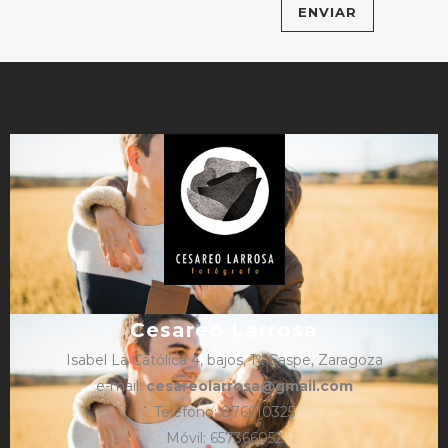
Cesareo Larrosa
Isabel La Católica 4, bajos, 1º, Caspe, Zaragoza
e-mail:
cesareolarrosa@gmail.com
Teléfono: 876610325
Móvil: 657366052