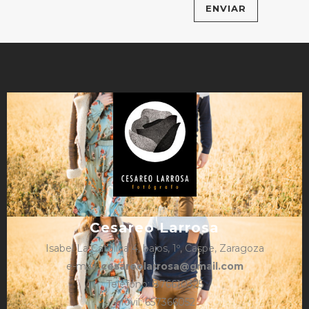
Cesareo Larrosa
Isabel La Católica 4, bajos, 1º, Caspe, Zaragoza
e-mail:
cesareolarrosa@gmail.com
Teléfono: 876610325
Móvil: 657366052