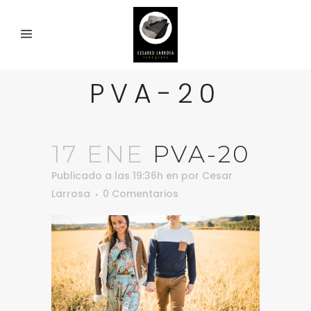
PVA-20
17 ENE
PVA-20
Publicado a las 19:36h
en
por
Cesar
Larrosa
0 Comentarios