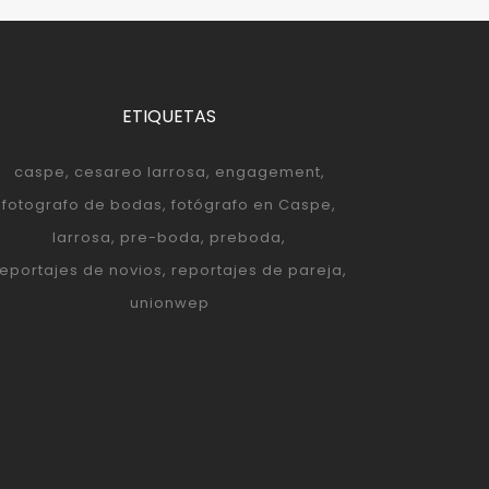
ETIQUETAS
caspe
cesareo larrosa
engagement
fotografo de bodas
fotógrafo en Caspe
larrosa
pre-boda
preboda
reportajes de novios
reportajes de pareja
unionwep