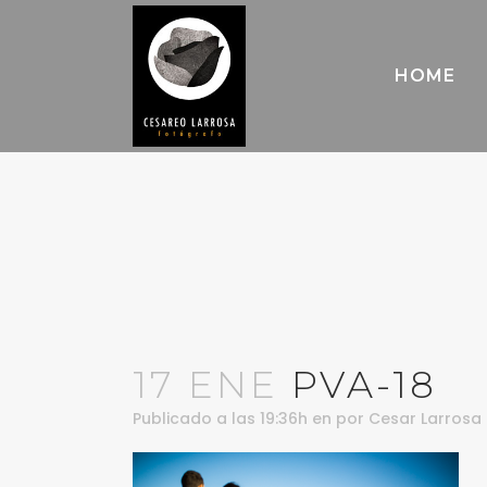
HOME
17 ENE
PVA-18
Publicado a las 19:36h
en
por
Cesar Larrosa