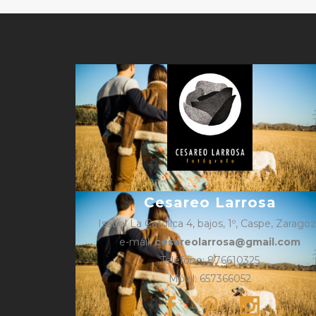
Cesareo Larrosa
Isabel La Católica 4, bajos, 1º, Caspe, Zarago
e-mail:
cesareolarrosa@gmail.com
Teléfono: 876610325
Móvil: 657366052