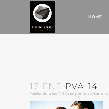
HOME
17 ENE
PVA-14
Publicado a las 19:35h
en
por
Cesar Larrosa