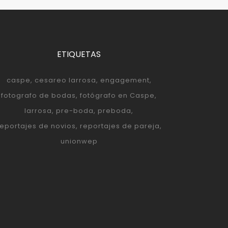
ETIQUETAS
caspe
cesareo larrosa
engagement
fotografo de bodas
fotógrafo en Caspe
larrosa
pre-boda
preboda
reportajes de novios
reportajes de pareja
unionwep