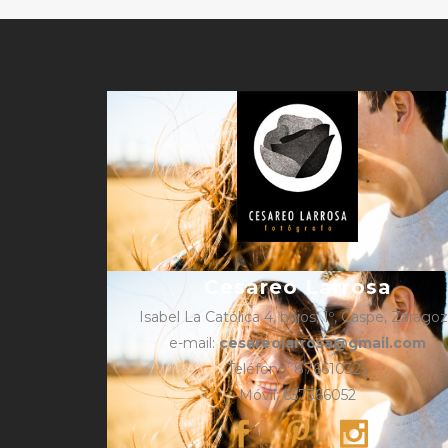
Cesareo Larrosa
Isabel La Católica 4, bajos, 1º, Caspe, Zarago
e-mail:
cesareolarrosa@gmail.com
Teléfono: 876610325
Móvil: 657366052