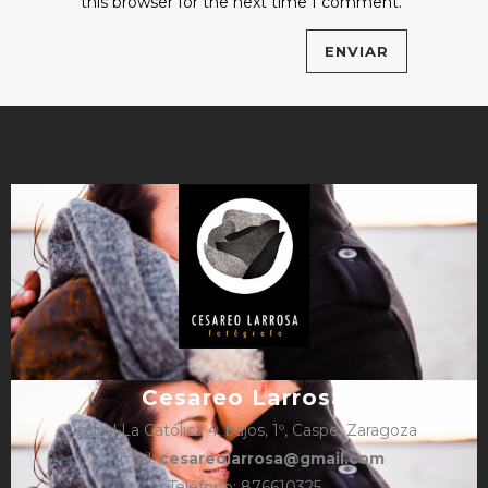
this browser for the next time I comment.
Cesareo Larrosa
Isabel La Católica 4, bajos, 1º, Caspe, Zaragoza
e-mail:
cesareolarrosa@gmail.com
Teléfono: 876610325