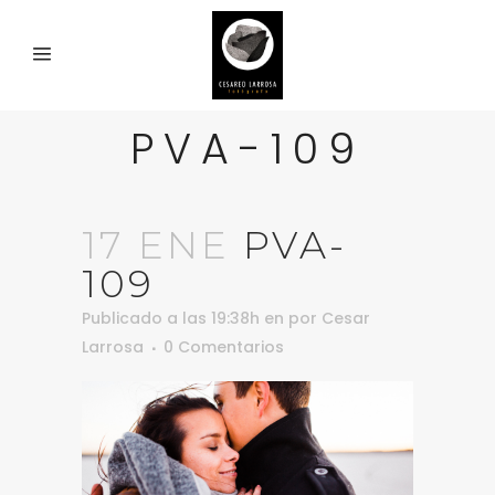
PVA-109
17 ENE
PVA-
109
Publicado a las 19:38h
en
por
Cesar
Larrosa
0 Comentarios