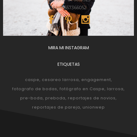
Móvil: 657366052
MIRA MI INSTAGRAM
ETIQUETAS
caspe
cesareo larrosa
engagement
fotografo de bodas
fotógrafo en Caspe
larrosa
pre-boda
preboda
reportajes de novios
reportajes de pareja
unionwep