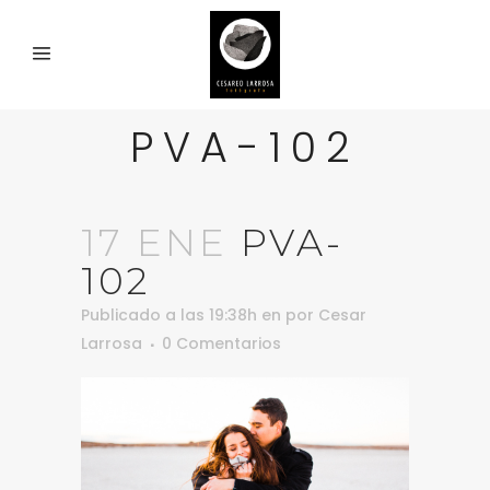
PVA-102
17 ENE
PVA-
102
Publicado a las 19:38h
en
por
Cesar
Larrosa
0 Comentarios