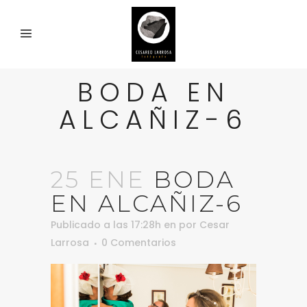
BODA EN
ALCAÑIZ-6
25 ENE
BODA
EN ALCAÑIZ-6
Publicado a las 17:28h
en
por
Cesar
Larrosa
0 Comentarios