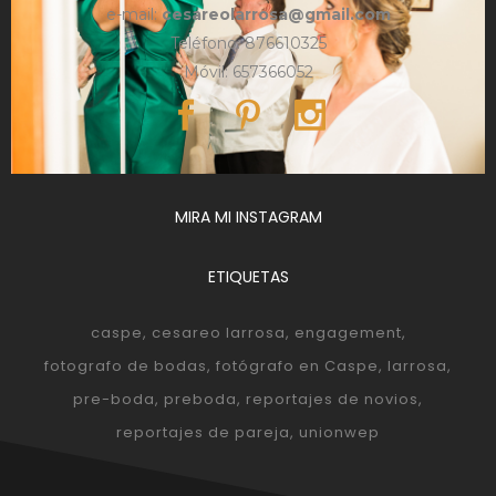
e-mail:
cesareolarrosa@gmail.com
Teléfono: 876610325
Móvil: 657366052
MIRA MI INSTAGRAM
ETIQUETAS
caspe
cesareo larrosa
engagement
fotografo de bodas
fotógrafo en Caspe
larrosa
pre-boda
preboda
reportajes de novios
reportajes de pareja
unionwep