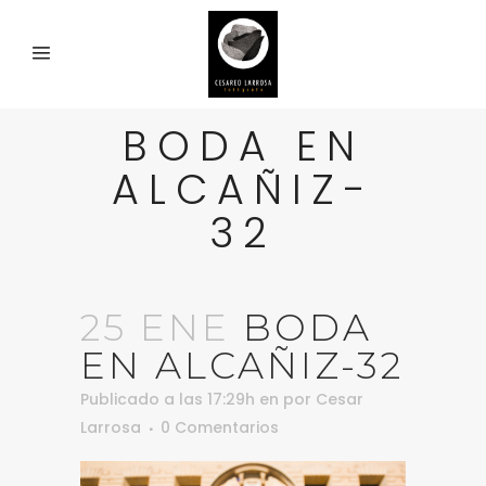
BODA EN
ALCAÑIZ-
32
25 ENE
BODA
EN ALCAÑIZ-32
Publicado a las 17:29h
en
por
Cesar
Larrosa
0 Comentarios