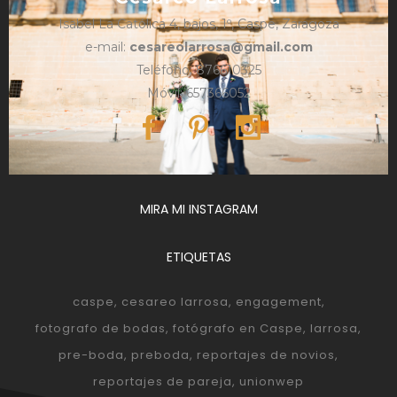
Isabel La Católica 4, bajos, 1º, Caspe, Zaragoza
e-mail:
cesareolarrosa@gmail.com
Teléfono: 876610325
Móvil: 657366052
MIRA MI INSTAGRAM
ETIQUETAS
caspe
cesareo larrosa
engagement
fotografo de bodas
fotógrafo en Caspe
larrosa
pre-boda
preboda
reportajes de novios
reportajes de pareja
unionwep