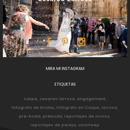
Isabel La Católica 4, bajos, 1º, Caspe, Zaragoza
e-mail:
cesareolarrosa@gmail.com
Teléfono: 876610325
Móvil: 657366052
MIRA MI INSTAGRAM
ETIQUETAS
caspe
cesareo larrosa
engagement
fotografo de bodas
fotógrafo en Caspe
larrosa
pre-boda
preboda
reportajes de novios
reportajes de pareja
unionwep