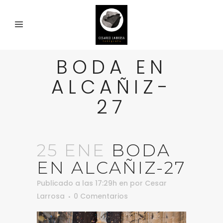
BODA EN
ALCAÑIZ-
27
25 ENE
BODA
EN ALCAÑIZ-27
Publicado a las 17:29h
en
por
Cesar
Larrosa
0 Comentarios