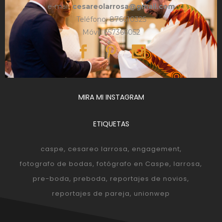
e-mail:
cesareolarrosa@gmail.com
Teléfono: 876610325
Móvil: 657366052
MIRA MI INSTAGRAM
ETIQUETAS
caspe
cesareo larrosa
engagement
fotografo de bodas
fotógrafo en Caspe
larrosa
pre-boda
preboda
reportajes de novios
reportajes de pareja
unionwep