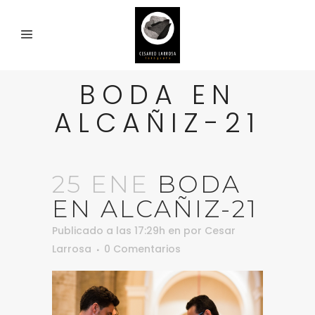
BODA EN
ALCAÑIZ-21
25 ENE
BODA
EN ALCAÑIZ-21
Publicado a las 17:29h
en
por
Cesar
Larrosa
0 Comentarios