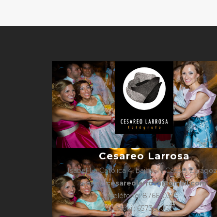
Cesareo Larrosa
Isabel La Católica 4, bajos, 1º, Caspe, Zarago
e-mail:
cesareolarrosa@gmail.com
Teléfono: 876610325
Móvil: 657366052