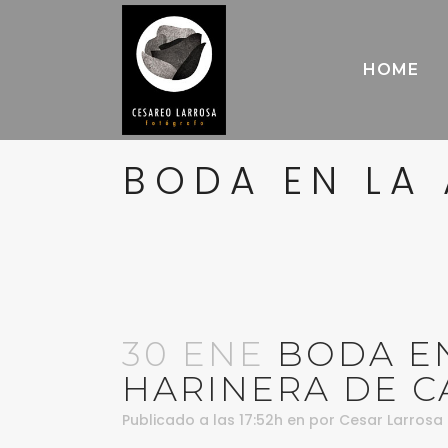
HOME
BODA EN LA
30 ENE
BODA EN
HARINERA DE C
Publicado a las 17:52h
en
por
Cesar Larrosa