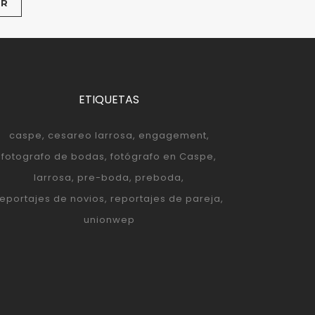
ETIQUETAS
caspe
cesareo larrosa
engagement
fotografo de bodas
fotógrafo en Caspe
larrosa
pre-boda
preboda
reportajes de novios
reportajes de pareja
unionwep